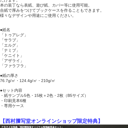
だけます。
本の装丁なら表紙、遊び紙、カバー等に使用可能。
合紙で厚みをつけてブックケースを作ることもできます。
様々なデザインや用途にご使用ください。
●紙名
「トゥアレグ」
「サラブ」
「エルグ」
「ナミブ」
「ケニイト」
「アザライ」
「ファラフラ」
●紙の厚さ
76.7g/㎡・124.4g/㎡・210g/㎡
●セット内容
・紙サンプル5色・15枚＋2色・2枚（B5サイズ）
・印刷見本6種
・専用ケース
【西村謄写堂オンラインショップ限定特典】