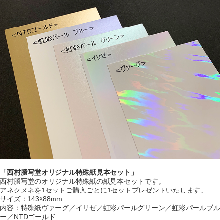
「西村謄写堂オリジナル特殊紙見本セット」
西村謄写堂のオリジナル特殊紙の紙見本セットです。
アネクメネを1セットご購入ごとに1セットプレゼントいたします。
サイズ：143☓88mm
内容：特殊紙ヴァーグ／イリゼ／虹彩パールグリーン／虹彩パールブル
ー／NTDゴールド