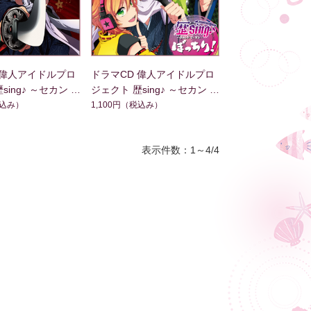
 偉人アイドルプロ
ドラマCD 偉人アイドルプロ
sing♪ ～セカン
ジェクト 歴sing♪ ～セカン
ン じゃき！～
ド・シーズン ぼっちり！～
込み）
1,100円
（税込み）
表示件数：1～4/4