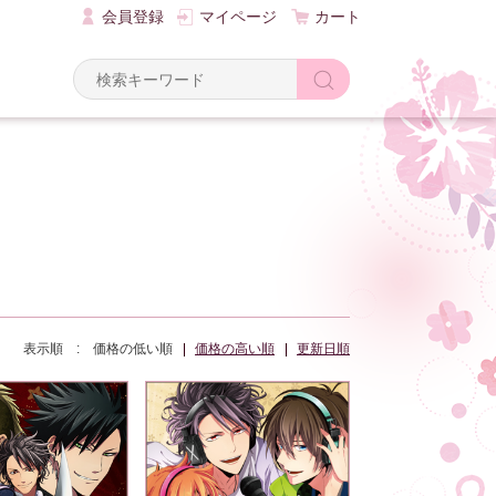
会員登録
マイページ
カート
Y
d
表示順 :
価格の低い順
価格の高い順
更新日順