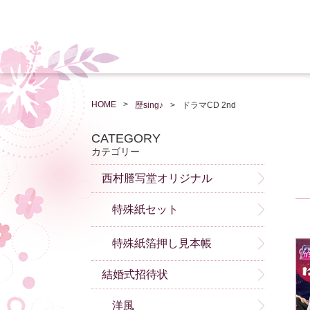
HOME
歴sing♪
ドラマCD 2nd
CATEGORY
カテゴリー
西村謄写堂オリジナル
特殊紙セット
特殊紙箔押し見本帳
結婚式招待状
洋風