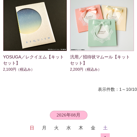
YOSUGA／レクイエム【キット
汎用／招待状マムール【キット
セット】
セット】
2,100円
（税込み）
2,200円
（税込み）
表示件数：1～10/10
2026年08月
日
月
火
水
木
金
土