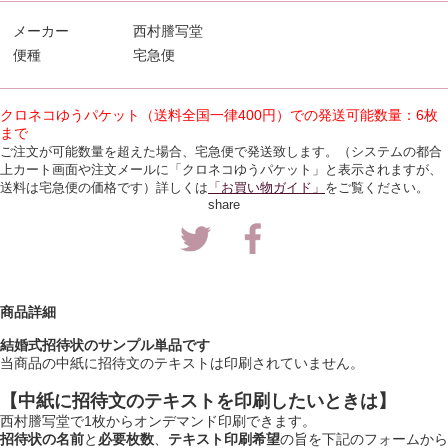
メーカー
西村謄写堂
便種
宅急便
クロネコゆうパケット（送料全国一律400円）
での発送可能数量：6枚
まで
ご注文が可能数量を超えた場合、宅急便で発送致します。（
システムの都合
上カート画面や注文メールに「クロネコゆうパケット」と表示されますが、
送料は宅急便の価格です）
詳しくは
「お買い物ガイド」
をご覧ください。
share
商品詳細
結婚式招待状のサンプル単品です
当商品の中紙に招待文のテキストは印刷されていません。
【中紙に招待文のテキストを印刷したいときは】
西村謄写堂で1枚からオンデマンド印刷できます。
招待状の名前
と
必要枚数
、
テキスト印刷希望
の旨を下記のフォームから