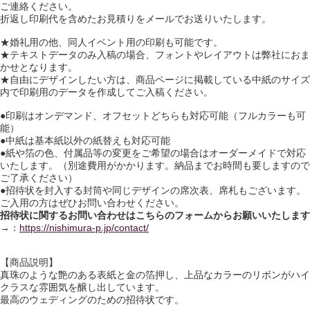
ご連絡ください。
折返し印刷代を含めたお見積りをメールでお送りいたします。
★婚礼用の他、同人イベント用の印刷も可能です。
★テキストデータのみ入稿の場合、フォントやレイアウトは弊社におま
かせとなります。
★自由にデザインしたい方は、商品ページに掲載している中紙のサイズ
内で印刷用のデータを作成してご入稿ください。
●印刷はオンデマンド、オフセットどちらも対応可能（フルカラーも可
能）
●中紙は基本紙以外の紙替えも対応可能
●紙や箔の色、付属品等の変更をご希望の場合はオーダーメイドで対応
いたします。（別途費用がかかります。納品までお時間も要しますので
ご了承ください）
●招待状を封入する封筒や同じデザインの席次表、席札もございます。
ご入用の方はぜひお問い合わせください。
招待状に関するお問い合わせはこちらのフォームからお願いいたします
→
：
https://nishimura-p.jp/contact/
【商品説明】
真珠のような艶のある表紙と金の箔押し、上品なカラーのリボンがハイ
クラスな雰囲気を醸し出しています。
最高のウェディングのための招待状です。