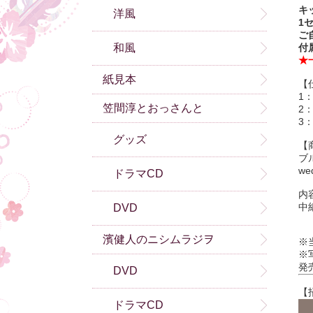
キ
洋風
1
ご
和風
付
★
紙見本
【
1
笠間淳とおっさんと
2
3
グッズ
【
ブ
we
ドラマCD
内
中
DVD
濱健人のニシムラジヲ
※
※
発
DVD
【
ドラマCD