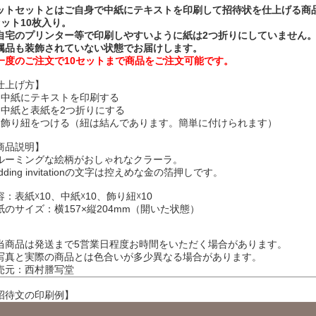
ットセットとはご自身で中紙にテキストを印刷して招待状を仕上げる商
セット10枚入り。
自宅のプリンター等で印刷しやすいように紙は2つ折りにしていません
属品も装飾されていない状態でお届けします。
一度のご注文で10セットまで商品をご注文可能です。
仕上げ方】
：中紙にテキストを印刷する
：中紙と表紙を2つ折りにする
：飾り紐をつける（紐は結んであります。簡単に付けられます）
商品説明】
ルーミングな絵柄がおしゃれなクラーラ。
dding invitationの文字は控えめな金の箔押しです。
容：表紙☓10、中紙☓10、飾り紐☓10
紙のサイズ：横157×縦204mm（開いた状態）
当商品は発送まで5営業日程度お時間をいただく場合があります。
写真と実際の商品とは色合いが多少異なる場合があります。
売元：西村謄写堂
招待文の印刷例】