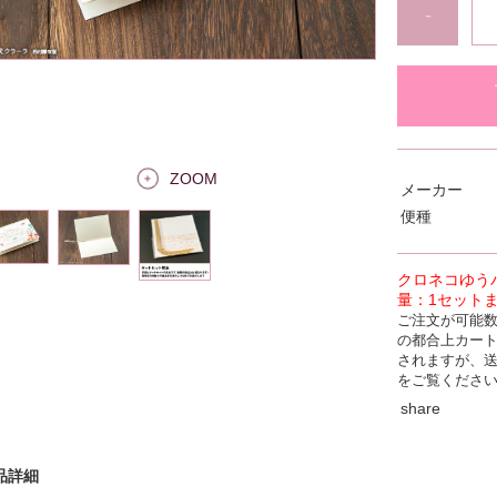
-
ZOOM
メーカー
便種
クロネコゆう
量：1セット
ご注文が可能
の都合上カー
されますが、
をご覧くださ
share
品詳細