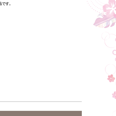
品です。
。