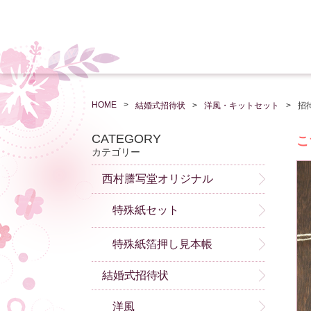
HOME
結婚式招待状
洋風・キットセット
招
CATEGORY
こ
カテゴリー
-
西村謄写堂オリジナル
特殊紙セット
特殊紙箔押し見本帳
結婚式招待状
洋風