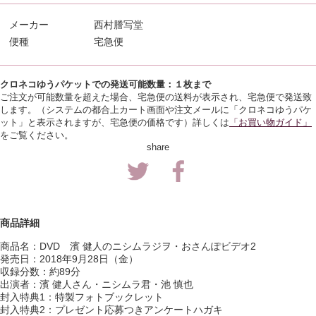
メーカー
西村謄写堂
便種
宅急便
クロネコゆうパケットでの発送可能数量：１枚まで
ご注文が可能数量を超えた場合、宅急便の送料が表示され、宅急便で発送致
します。（
システムの都合上カート画面や注文メールに「クロネコゆうパケ
ット」と表示されますが、宅急便の価格です）
詳しくは
「お買い物ガイド」
をご覧ください。
share
商品詳細
商品名：DVD 濱 健人のニシムラジヲ・おさんぽビデオ2
発売日：2018年9月28日（金）
収録分数：約89分
出演者：濱 健人さん・ニシムラ君・池 慎也
封入特典1：特製フォトブックレット
封入特典2：プレゼント応募つきアンケートハガキ