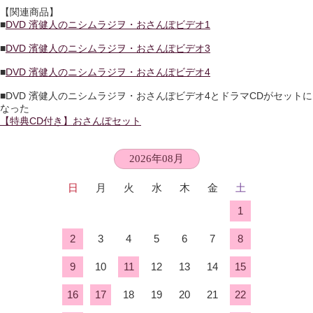
【関連商品】
■
DVD 濱健人のニシムラジヲ・おさんぽビデオ1
■
DVD 濱健人のニシムラジヲ・おさんぽビデオ3
■
DVD 濱健人のニシムラジヲ・おさんぽビデオ4
■DVD 濱健人のニシムラジヲ・おさんぽビデオ4とドラマCDがセットに
なった
【特典CD付き】おさんぽセット
2026年08月
日
月
火
水
木
金
土
1
2
3
4
5
6
7
8
9
10
11
12
13
14
15
16
17
18
19
20
21
22