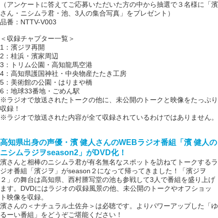
（アンケートに答えてご応募いただいた方の中から抽選で３名様に「濱
さん・ニシムラ君・池、3人の集合写真」をプレゼント）
品番：NTTV-V003
＜収録チャプター一覧＞
1：濱ジヲ再開
2：桂浜・濱家周辺
3：トリム公園・高知龍馬空港
4：高知県護国神社・中央物産たたき工房
5：美術館の公園・はりまや橋
6：地球33番地・ごめん駅
※ラジオで放送されたトークの他に、未公開のトークと映像をたっぷり
収録！
※ラジオで放送された内容が全て収録されているわけではありません。
高知県出身の声優・濱 健人さんの
WEB
ラジオ番組「濱 健人の
ニシムラジヲ
season2
」が
DVD
化！
濱さんと相棒のニシムラ君が有名無名なスポットを訪ねてトークするラ
ジオ番組「濱ジヲ」がseason２になって帰ってきました！「濱ジヲ
２」の舞台は高知県、西村謄写堂の池も参戦して3人で番組を盛り上げ
ます。DVDにはラジオの収録風景の他、未公開のトークやオフショッ
ト映像を収録。
濱さんの＜ナチュラル土佐弁＞は必聴です。よりパワーアップした「ゆ
るーい番組」をどうぞご堪能ください！