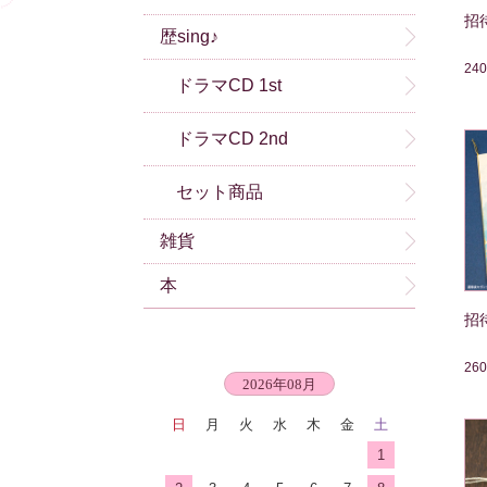
招
歴sing♪
24
ドラマCD 1st
ドラマCD 2nd
セット商品
雑貨
本
招
26
2026年08月
日
月
火
水
木
金
土
1