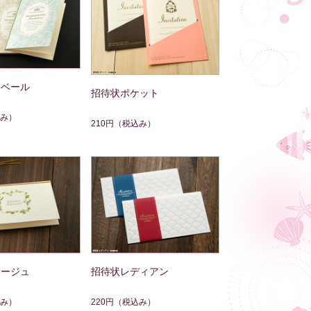
ィベール
招待状ポケット
み）
210円
（税込み）
サージュ
招待状レディアン
み）
220円
（税込み）