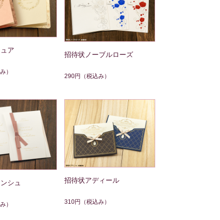
チュア
招待状ノーブルローズ
み）
290円
（税込み）
招待状アディール
ランシュ
310円
（税込み）
み）