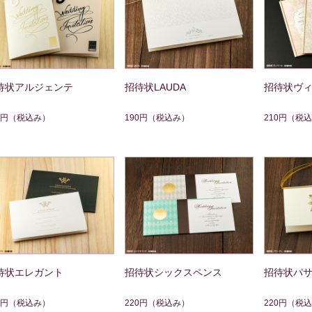
待状アルジェンテ
招待状LAUDA
招待状ヴ
0円
（税込み）
190円
（税込み）
210円
（税込
待状エレガント
招待状シックスペンス
招待状パ
0円
（税込み）
220円
（税込み）
220円
（税込