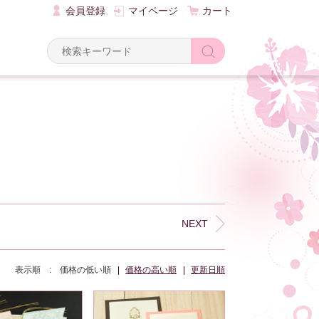
会員登録
マイページ
カート
Y
NEXT
表示順 :
価格の低い順
価格の高い順
更新日順