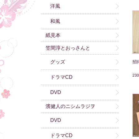
洋風
和風
紙見本
笠間淳とおっさんと
招
グッズ
23
ドラマCD
DVD
濱健人のニシムラジヲ
DVD
ドラマCD